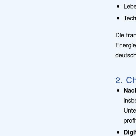
Lebe
Tech
Die fra
Energie
deutsch
2. C
Nach
insb
Unte
profi
Digi