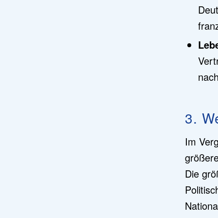
Deut
fran
Leb
Vert
nach
3. W
Im Verg
größere
Die grö
Politis
Nationa