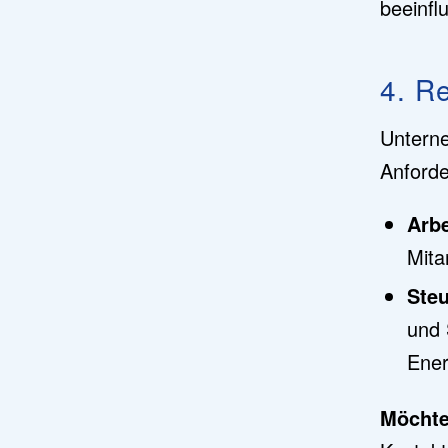
beeinfl
4. R
Unterne
Anford
Arbe
Mita
Steu
und 
Ener
Möchte