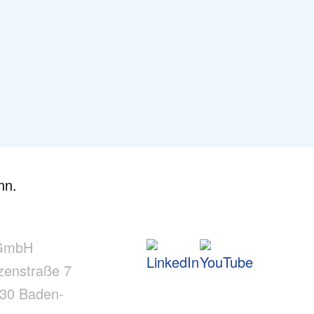
nn.
GmbH
zenstraße 7
30 Baden-