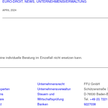
EURO-DROIT
,
NEWS
,
UNTERNEHMENSVERWALTUNG
APRIL 2024
eine individuelle Beratung im Einzelfall nicht ersetzen kann.
Unternehmensrecht
FFU GmbH
xperten
Unternehmensverwaltung
Schützenstraße 
uns
Steuern und
D-76530 Baden-
are
Wirtschaftsprüfung
Tel.
+49 (0) 7221
kt
Banken
9227038