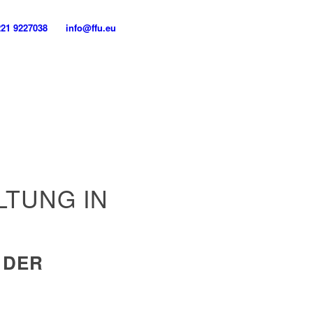
221 9227038
info@ffu.eu
TUNG IN
 DER