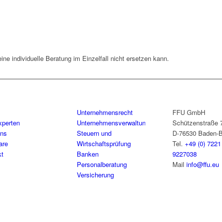
eine individuelle Beratung im Einzelfall nicht ersetzen kann.
Unternehmensrecht
FFU GmbH
xperten
Unternehmensverwaltung
Schützenstraße 
uns
Steuern und
D-76530 Baden-
are
Wirtschaftsprüfung
Tel.
+49 (0) 7221
kt
Banken
9227038
Personalberatung
Mail
info@ffu.eu
Versicherung