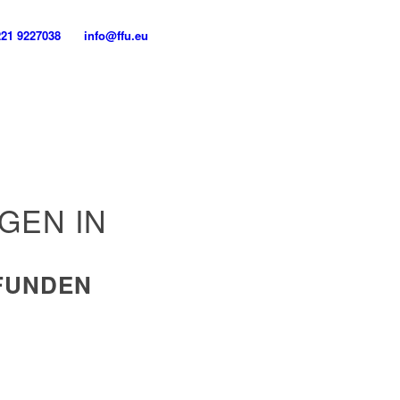
221 9227038
info@ffu.eu
GEN IN
EFUNDEN