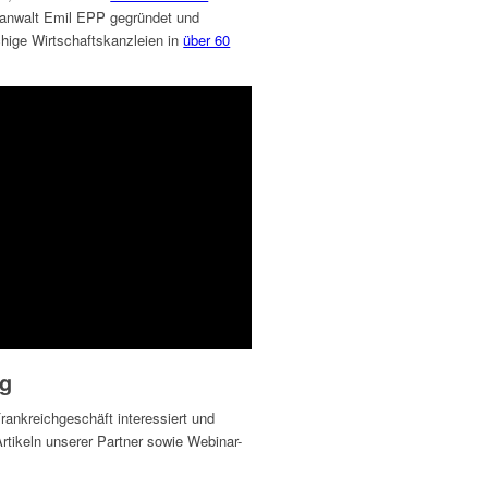
anwalt Emil EPP gegründet und
chige Wirtschaftskanzleien in
über 60
ng
Frankreichgeschäft interessiert und
rtikeln unserer Partner sowie Webinar-