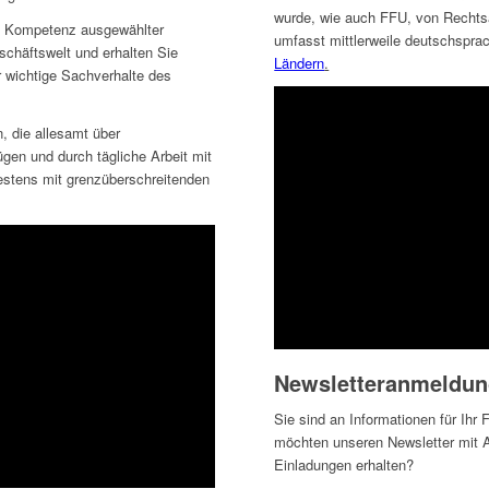
wurde, wie auch FFU, von Rechts
en Kompetenz ausgewählter
umfasst mittlerweile deutschspra
chäftswelt und erhalten Sie
Ländern
.
r wichtige Sachverhalte des
, die allesamt über
gen und durch tägliche Arbeit mit
stens mit grenzüberschreitenden
Newsletteranmeldu
Sie sind an Informationen für Ihr 
möchten unseren Newsletter mit A
Einladungen erhalten?