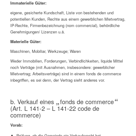
Immaterielle Güter:
eigene, gesicherte Kundschaft, Liste von bestehenden und
potentiellen Kunden, Rechte aus einem gewerblichen Mietvertrag,
IP-Rechte, Firmenbezeichnung (
nom
commercial
), behördliche
Genehmigungen/ Lizenzen u.ä.
Materielle Güter:
Maschinen, Mobiliar, Werkzeuge; Waren
Weder Immobilien, Forderungen, Verbindlichkeiten, liquide Mittel
noch Verträge (mit Ausnahmen, insbesondere: gewerblicher
Mietvertrag; Arbeitsverträge) sind in einem
fonds
de
comm
erce
inbegriffen, es sei denn, der Vertrag sieht anderes vor.
b. Verkauf eines
„
fonds de commerce
“
(Art. L 141-2 – L 141-22 code de
commerce)
Vorab:
Prüfung, ob die Gemeinde ein Vorkaufsrecht hat.