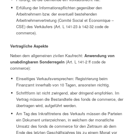
Erfüllung der Informationspflichten gegenüber den
Arbeitnehmern bzw. der eventuell bestehenden
Arbeitnehmervertretung (
Comité
Social
et
Economique
–
CSE
) des Verkäufers (Art. L 141-23 à 142-32
code de
commerce
).
Vertragliche Aspekte
Neben dem allgemeinen zivilen Kaufrecht:
Anwendung von
unabdingbaren
Sonderregeln
(Art. L 141-2 ff
code de
commerce
):
Einseitiges Verkaufsversprechen: Registrierung beim
Finanzamt innerhalb von 10 Tagen, ansonsten nichtig.
Schriftform ist nicht zwingend, aber dringend empfohlen. Im
Vertrag müssen die Bestandteile des
fonds
de
commerce
, der
übertragen wird, aufgeführt werden.
Am Tag des Inkrafttretens des Verkaufs müssen die Parteien
ein Dokument unterzeichnen, in welchem der monatliche
Umsatz des
fonds
de
commerce
für den Zeitraum ab dem
Ende des letzten Geschäftsjahres bis zu einem Monat vor