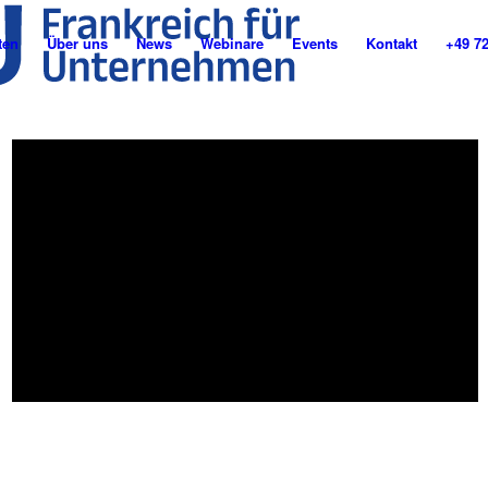
ten
Über uns
News
Webinare
Events
Kontakt
+49 7