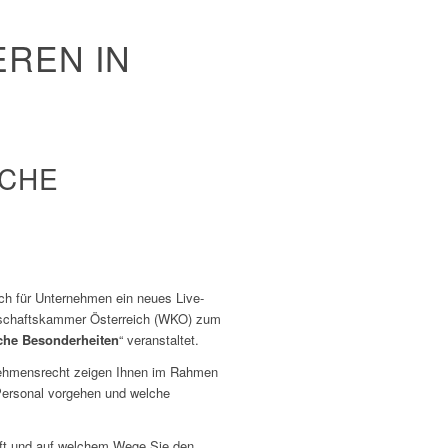
REN IN
ICHE
ch für Unternehmen ein neues Live-
rtschaftskammer Österreich (WKO) zum
liche Besonderheiten
“ veranstaltet.
nehmensrecht zeigen Ihnen im Rahmen
 Personal vorgehen und welche
äuft und auf welchem Wege Sie den