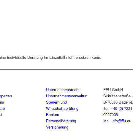
eine individuelle Beratung im Einzelfall nicht ersetzen kann.
Unternehmensrecht
FFU GmbH
xperten
Unternehmensverwaltung
Schützenstraße 
uns
Steuern und
D-76530 Baden-
are
Wirtschaftsprüfung
Tel.
+49 (0) 7221
kt
Banken
9227038
Personalberatung
Mail
info@ffu.eu
Versicherung